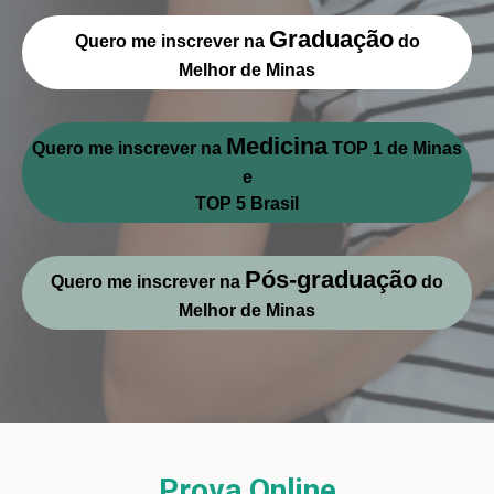
Graduação
Quero me inscrever na
do
Melhor de Minas
Medicina
Quero me inscrever na
TOP 1 de Minas
e
TOP 5 Brasil
Pós-graduação
Quero me inscrever na
do
Melhor de Minas
Prova Online